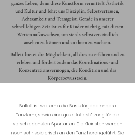
ganzes Leben, denn diese Kunstform vermittelt Ästhetik
und Kultur und lehrt uns Disziplin, Selbstvertrauen,
Achtsamkeit und Teamgeist. Gerade in unserer
schnelllebigen Zeit ist es für Kinder wichtig, mit diesen
Werten aufzuwachsen, um sie als selbstverständlich
ansehen zu können und an ihnen zu wachsen.
Ballett bietet die Möglichkeit, all dies zu erfahren und zu
erleben und fördert zudem das Koordinations- und
Konzentrationsvermögen, die Kondition und das
Körperbewusstsein.
Ballett ist weiterhin die Basis für jede andere
Tanzform, sowie eine gute Unterstützung für die
verschiedensten Sportarten. Die Kleinsten werden
noch sehr spielerisch an den Tanz herangeführt. Sie