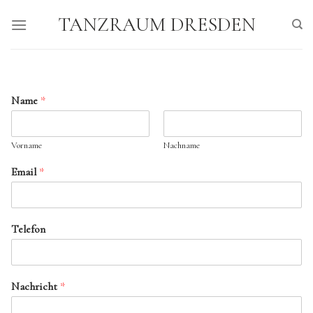
Skip
TANZRAUM DRESDEN
to
content
Name
*
Vorname
Nachname
Email
*
Telefon
Nachricht
*