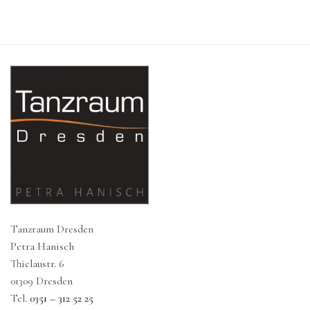
Tanzraum Dresden
Petra Hanisch
Thielaustr. 6
01309 Dresden
Tel.
0351 – 312 52 25